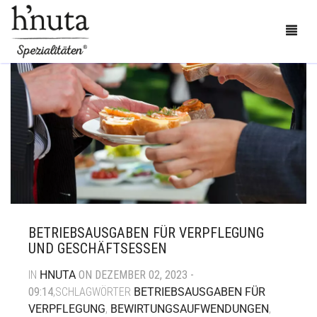
BESTELLEN
BLOG
KONTAKT
BETRIEBSAUSGABEN FÜR VERPFLEGUNG
ÜBER UNS
UND GESCHÄFTSESSEN
MEIN KONTO
IN
HNUTA
ON DEZEMBER 02, 2023 -
09:14
,SCHLAGWÖRTER
BETRIEBSAUSGABEN FÜR
0
CART
VERPFLEGUNG
,
BEWIRTUNGSAUFWENDUNGEN
,