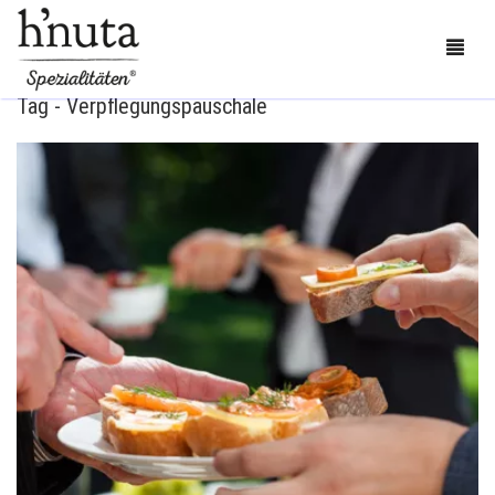
Tag - Verpflegungspauschale
BESTELLEN
BLOG
KONTAKT
ÜBER UNS
MEIN KONTO
0
CART