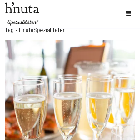
Tag - HnutaSpezialitäten
BESTELLEN
BLOG
KONTAKT
ÜBER UNS
MEIN KONTO
0
CART