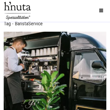
Tag - BaristaService
BESTELLEN
BLOG
KONTAKT
ÜBER UNS
MEIN KONTO
0
CART