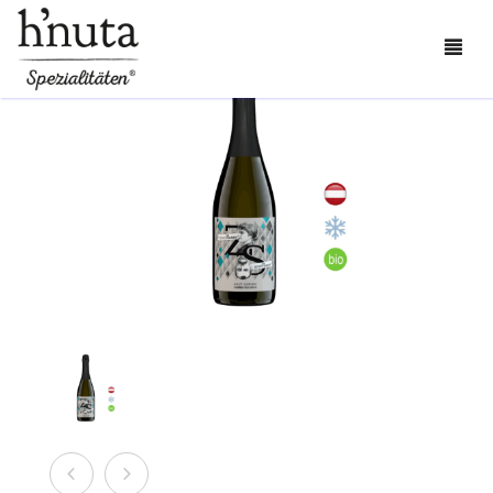
BESTELLEN
BLOG
KONTAKT
ÜBER UNS
MEIN KONTO
0
CART