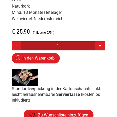
Naturkork
Mind. 18 Monate Hefelager
Weinviertel, Niederösterreich
€
25,90
(1 flasche 0,75 l)
ZUSCHMANN-
SCHÖFMANN
GRÜNER
In den Warenkorb
VELTLINER
SEKT
BRUT
NATURE
SUR
Standardverpackung in der Kartonschachtel inkl.
LIE
leicht herausnehmbarer
Serviertasse
(kostenlos
inkludiert)
2018
MENGE
Zu Wunschliste hinzufügen