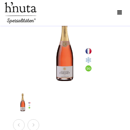
BESTELLEN
BLOG
KONTAKT
ÜBER UNS
MEIN KONTO
0
CART