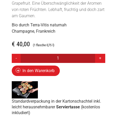
Grapefruit. Eine Überschwänglichkeit der Aromen
von roten Früchten. Lebhaft, fruchtig und doch zart
am Gaumen.
Bio durch Terra-Vitis naturnah
Champagne, Frankreich
€
40,00
(1 flasche 0,75 l)
MARIE
COPINET,
CHAMPANGNER,
In den Warenkorb
CARACTÈRE
ROSÉ
BRUT
MENGE
Standardverpackung in der Kartonschachtel inkl.
leicht herausnehmbarer
Serviertasse
(kostenlos
inkludiert)