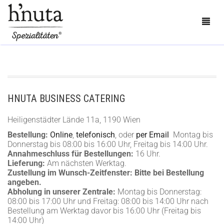
SAFERPAY CHECKOUT
Entschuldigung ungültige Daten
BESTELLEN
HNUTA BUSINESS CATERING
BLOG
Heiligenstädter Lände 11a, 1190 Wien
Bestellung:
Online
,
telefonisch
, oder
per Email
Montag bis
KONTAKT
Donnerstag bis 08:00 bis 16:00 Uhr, Freitag bis 14:00 Uhr.
Annahmeschluss für Bestellungen:
16 Uhr.
Lieferung:
Am nächsten Werktag.
ÜBER UNS
Zustellung im Wunsch-Zeitfenster:
Bitte bei Bestellung
angeben.
MEIN KONTO
Abholung in unserer Zentrale:
Montag bis Donnerstag:
08:00 bis 17:00 Uhr und Freitag: 08:00 bis 14:00 Uhr nach
Bestellung am Werktag davor bis 16:00 Uhr (Freitag bis
0
CART
14:00 Uhr)